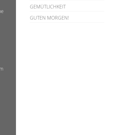
GEMÜTLICHKEIT
he
GUTEN MORGEN!
m
.
um