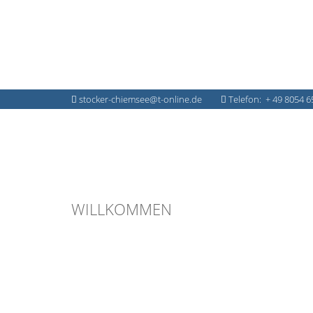
stocker-chiemsee@t-online.de
Telefon: + 49 8054 6
WILLKOMMEN