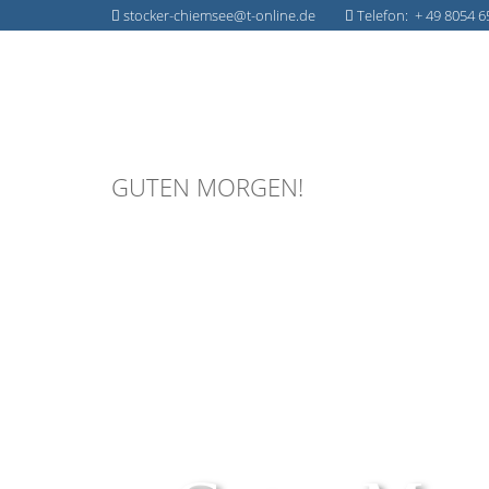
stocker-chiemsee@t-online.de
Telefon: + 49 8054 6
GUTEN MORGEN!