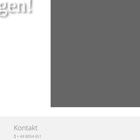
gen!
Kontakt
-
+ 49 8054 651