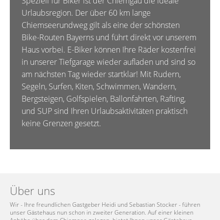
Speziell für Biker ist der Chiemgau die ideale
Urlaubsregion. Der über 60 km lange
Chiemseerundweg gilt als eine der schönsten
Bike-Routen Bayerns und führt direkt vor unserem
Haus vorbei. E-Biker können Ihre Räder kostenfrei
in unserer Tiefgarage wieder aufladen und sind so
am nächsten Tag wieder startklar! Mit Rudern,
Segeln, Surfen, Kiten, Schwimmen, Wandern,
Bergsteigen, Golfspielen, Ballonfahrten, Rafting,
und SUP sind Ihren Urlaubsaktivitäten praktisch
keine Grenzen gesetzt.
Über uns
Wir - Ihre freundlichen Gastgeber Heidi und Sebastian Stocker - führen
unser Gästehaus nun schon in zweiter Generation. Auf einer kleinen