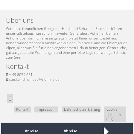
Über uns
Wir - Ihre freundlichen Gastgeber Heidi und Sebastian Stocker - führen
unser Gästehaus nun schon in zweiter Generation. Auf einer kleinen
Anhöhe über dem Chiemsee gelegen, bietet Ihnen unser Gästehaus
neben wunderschönen Ausblicken auf den Chiemsee und die Chiemgauer
Alpen, alles was Sie für einen angenehmen Urlaub benötigen. Gemütliche,
gut ausgestattete Wohnungen und eine perfekte Lage nur wenige Schritte
zum See.
Kontakt
+ 49 8054 651
stocker-chiemsee@t-online.de
Kontakt
Impressum
Datenschutzerklärung
Cookie-
Richtlinie
(EU)
Anreise
Abreise