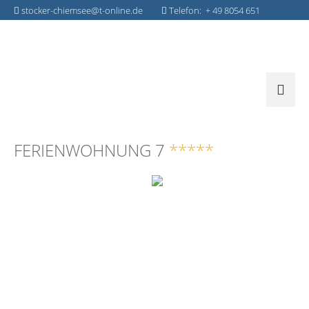
stocker-chiemsee@t-online.de
Telefon: + 49 8054 651
FERIENWOHNUNG 7