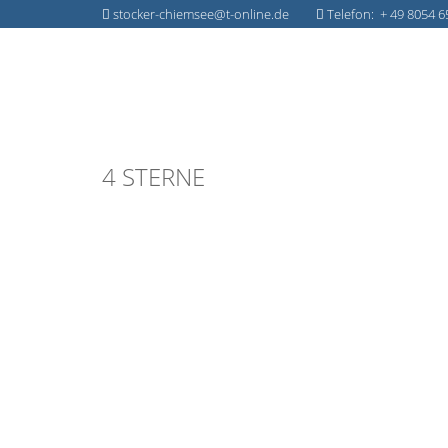
stocker-chiemsee@t-online.de
Telefon: + 49 8054 6
4 STERNE
Ferienwohnung 6
Blick in unsere Wohnung 6 Unsere Wohnung 6:
bestuhlt zur Südseite mit See- und Bergblick
schlafende Paare, Wohnraum mit Esstisch, K