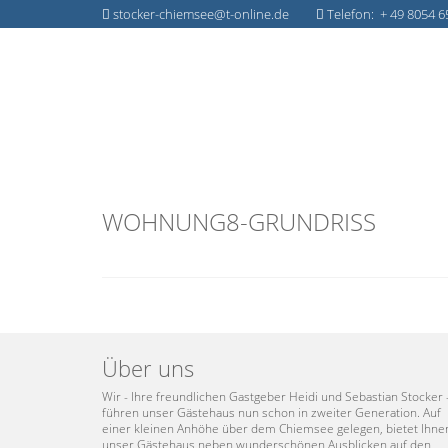
stocker-chiemsee@t-online.de
Telefon: + 49 8054 6
WOHNUNG8-GRUNDRISS
Über uns
Wir - Ihre freundlichen Gastgeber Heidi und Sebastian Stocker 
führen unser Gästehaus nun schon in zweiter Generation. Auf
einer kleinen Anhöhe über dem Chiemsee gelegen, bietet Ihne
unser Gästehaus neben wunderschönen Ausblicken auf den