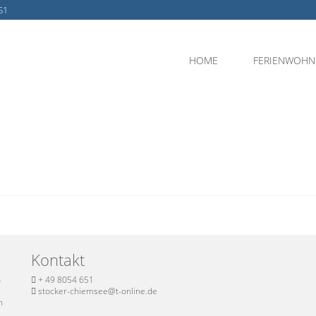
51
HOME
FERIENWOH
Kontakt
-
+ 49 8054 651
stocker-chiemsee@t-online.de
n